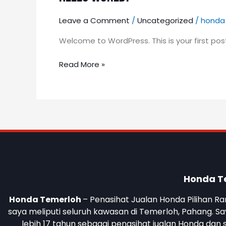
world!
Leave a Comment
/
Uncategorized
/
honda
Welcome to WordPress. This is your first post. 
Read More »
Honda T
Honda Temerloh
– Penasihat Jualan Honda Pilihan R
saya meliputi seluruh kawasan di Temerloh, Pahang. 
lebih 17 tahun sebagai penasihat jualan Honda da