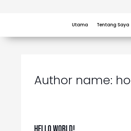
Skip
to
content
Utama
Tentang Saya
Author name: h
Hello
Hello world!